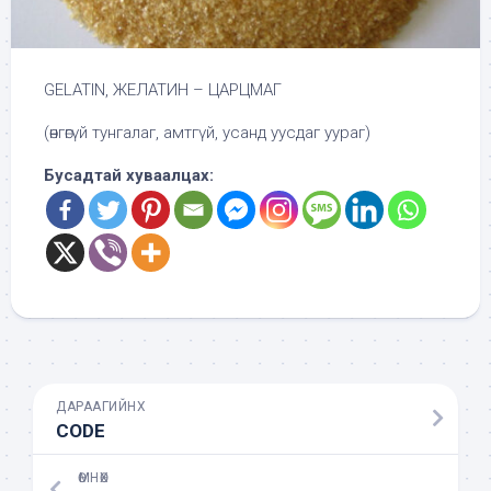
GELATIN, ЖЕЛАТИН – ЦАРЦМАГ
(өнгөгүй тунгалаг, амтгүй, усанд уусдаг уураг)
Бусадтай хуваалцах:
ДАРААГИЙНХ
CODE
ӨМНӨХ