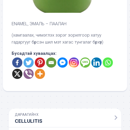
ENAMEL, ЭМАЛЬ – ПААЛАН
(хамгаалах, чимэглэх зэрэг зорилгоор хатуу
гадаргууг бүрсэн шил мэт хагас тунгалаг бүрхүүл)
Бусадтай хуваалцах:
ДАРААГИЙНХ
CELLULITIS