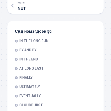
ӨМНӨХ
NUT
Сүүлд нэмэгдсэн үгс
IN THE LONG RUN
BY AND BY
IN THE END
AT LONG LAST
FINALLY
ULTIMATELY
EVENTUALLY
CLOUDBURST