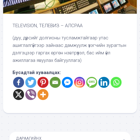
TELEVISION, ТЕЛЕВИЗ – АЛСРАА
(дуу, дүрсийг долгионы тусламжтайгаар утас
ашиглалгүйгээр зайнаас дамжуулж үзэгчийн зурагтын
дэлгэцээр гаргах өргөн нэвтрүүлэл, бас ийм үйл
ажиллагаа явуулах байгууллага)
Бусадтай хуваалцах:
ДАРААГИЙНХ