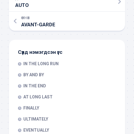
AUTO
ӨМНӨХ
AVANT-GARDE
Сүүлд нэмэгдсэн үгс
IN THE LONG RUN
BY AND BY
IN THE END
AT LONG LAST
FINALLY
ULTIMATELY
EVENTUALLY