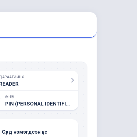
ДАРААГИЙНХ
READER
ӨМНӨХ
PIN (PERSONAL IDENTIFICATION NUMBER)
Сүүлд нэмэгдсэн үгс