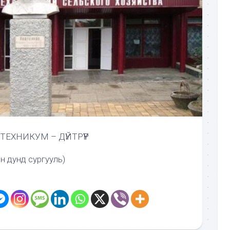
ТЕХНИКУМ – ДҮЙТРҮҮР
н дунд сургууль)