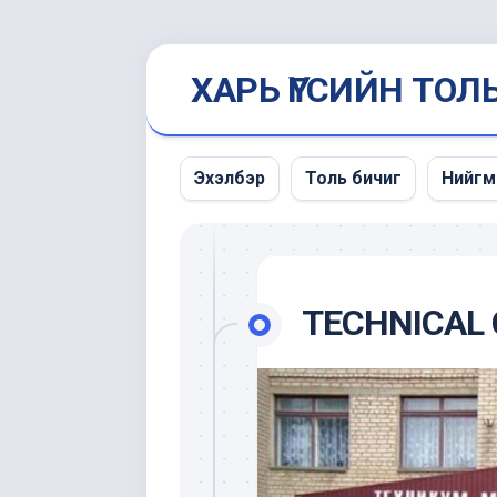
Skip
ХАРЬ ҮГСИЙН ТОЛ
to
content
Эхэлбэр
Толь бичиг
Нийгм
Мэдэ
унших
TECHNICAL 