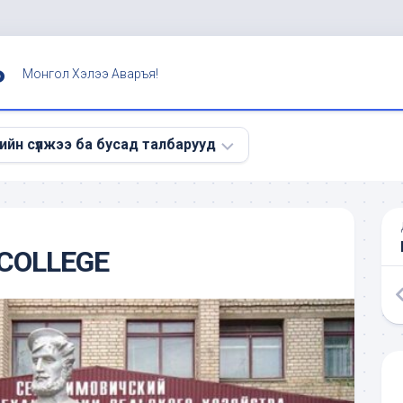
Ь
Монгол Хэлээ Аваръя!
ийн сүлжээ ба бусад талбарууд
э
COLLEGE