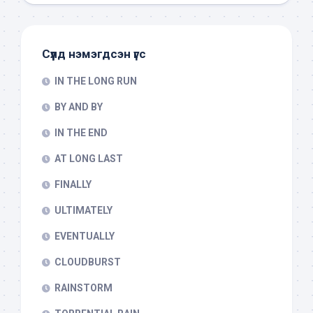
Сүүлд нэмэгдсэн үгс
IN THE LONG RUN
BY AND BY
IN THE END
AT LONG LAST
FINALLY
ULTIMATELY
EVENTUALLY
CLOUDBURST
RAINSTORM