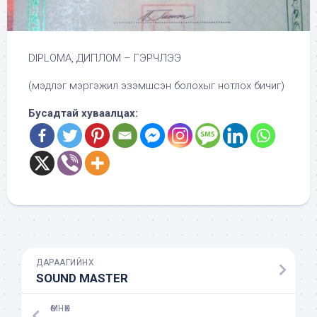
DIPLOMA, ДИПЛОМ – ГЭРЧЛЭЭ
(мэдлэг мэргэжил эзэмшсэн болохыг нотлох бичиг)
Бусадтай хуваалцах:
ДАРААГИЙНХ
SOUND MASTER
ӨМНӨХ