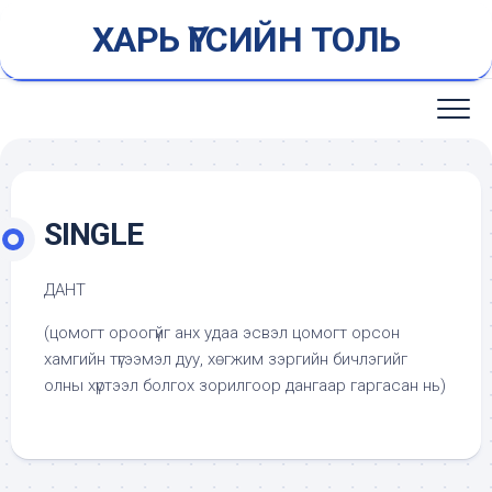
Skip
ХАРЬ ҮГСИЙН ТОЛЬ
to
content
SINGLE
ДАНТ
(цомогт ороогүйг анх удаа эсвэл цомогт орсон
хамгийн түгээмэл дуу, хөгжим зэргийн бичлэгийг
олны хүртээл болгох зорилгоор дангаар гаргасан нь)