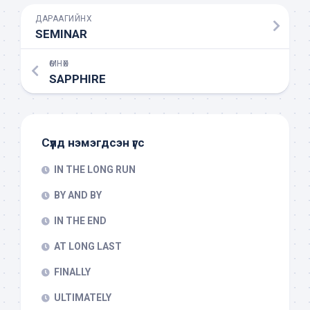
ДАРААГИЙНХ
SEMINAR
ӨМНӨХ
SAPPHIRE
Сүүлд нэмэгдсэн үгс
IN THE LONG RUN
BY AND BY
IN THE END
AT LONG LAST
FINALLY
ULTIMATELY