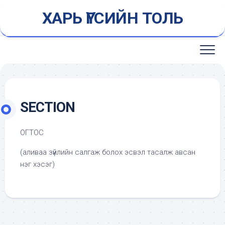
Skip
ХАРЬ ҮГСИЙН ТОЛЬ
to
content
SECTION
ОГТОС
(аливаа зүйлийн салгаж болох эсвэл тасалж авсан
нэг хэсэг)