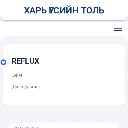
Skip
ХАРЬ ҮГСИЙН ТОЛЬ
to
content
REFLUX
СӨӨРГӨӨ
(буцах урсгал)