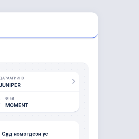
ДАРААГИЙНХ
JUNIPER
ӨМНӨХ
MOMENT
Сүүлд нэмэгдсэн үгс