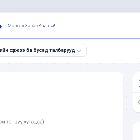
Ь
Монгол Хэлээ Аваръя!
ийн сүлжээ ба бусад талбарууд
э
эй тэнцүү хугацаа)