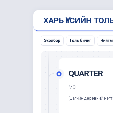
Skip
ХАРЬ ҮГСИЙН ТОЛ
to
content
Эхэлбэр
Толь бичиг
Нийгм
Мэдэ
унших
QUARTER
МӨЧ
(цагийн дөрөвний нэгт