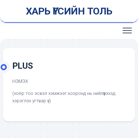
Skip
ХАРЬ ҮГСИЙН ТОЛЬ
to
content
PLUS
НЭМЭХ
(хоёр тоо эсвэл хэмжээг хооронд нь нийлүүлэхэд
хэрэглэх угтвар үг)