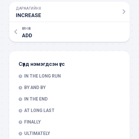
ДАРААГИЙНХ
INCREASE
ӨМНӨХ
ADD
Сүүлд нэмэгдсэн үгс
IN THE LONG RUN
BY AND BY
IN THE END
AT LONG LAST
FINALLY
ULTIMATELY