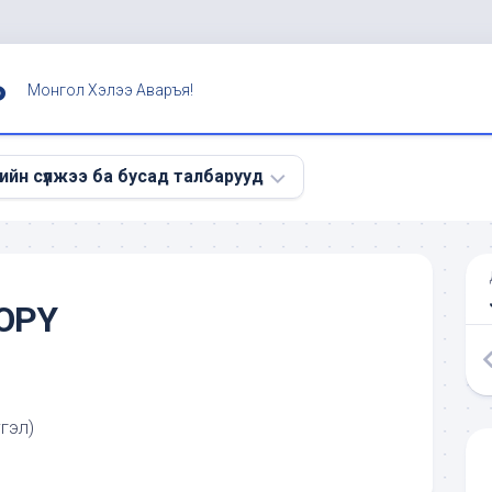
Ь
Монгол Хэлээ Аваръя!
ийн сүлжээ ба бусад талбарууд
э
OPY
гэл)