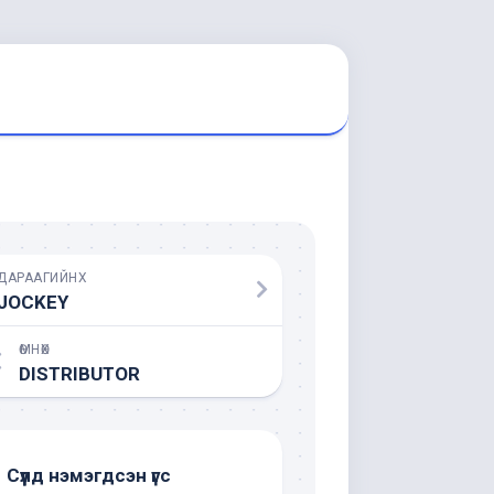
ДАРААГИЙНХ
JOCKEY
ӨМНӨХ
DISTRIBUTOR
Сүүлд нэмэгдсэн үгс