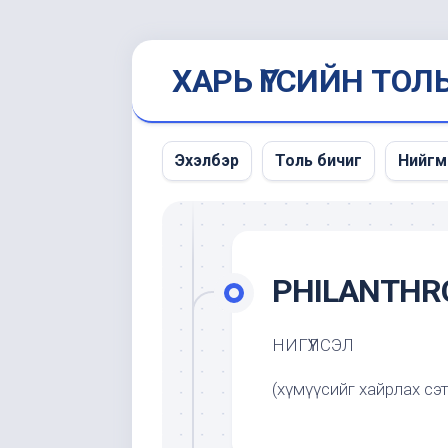
Skip
ХАРЬ ҮГСИЙН ТОЛ
to
content
Эхэлбэр
Толь бичиг
Нийгм
Мэдэ
унших
PHILANTHR
НИГҮҮЛСЭЛ
(хүмүүсийг хайрлах сэт