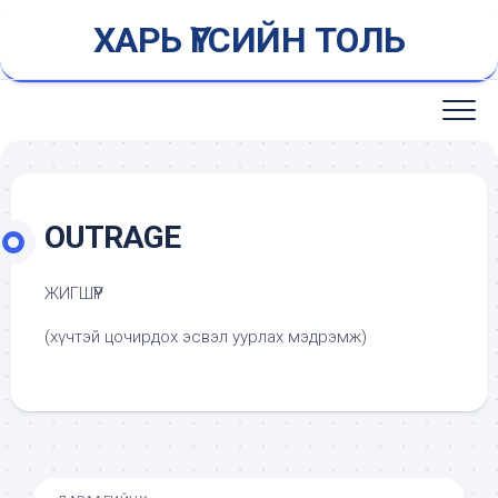
Skip
ХАРЬ ҮГСИЙН ТОЛЬ
to
content
OUTRAGE
ЖИГШҮҮР
(хүчтэй цочирдох эсвэл уурлах мэдрэмж)