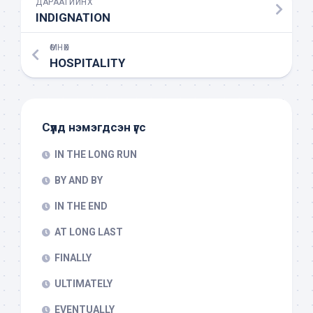
ДАРААГИЙНХ
INDIGNATION
ӨМНӨХ
HOSPITALITY
Сүүлд нэмэгдсэн үгс
IN THE LONG RUN
BY AND BY
IN THE END
AT LONG LAST
FINALLY
ULTIMATELY
EVENTUALLY