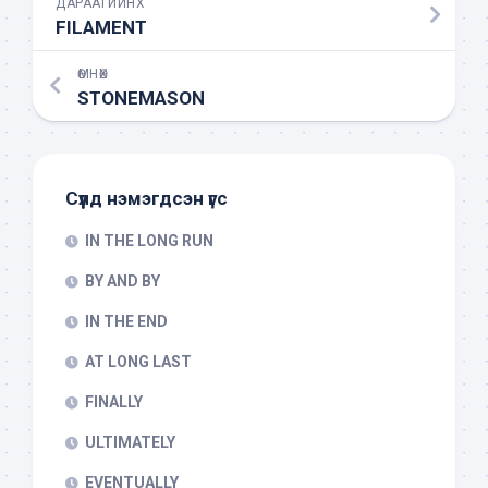
ДАРААГИЙНХ
FILAMENT
ӨМНӨХ
STONEMASON
Сүүлд нэмэгдсэн үгс
IN THE LONG RUN
BY AND BY
IN THE END
AT LONG LAST
FINALLY
ULTIMATELY
EVENTUALLY