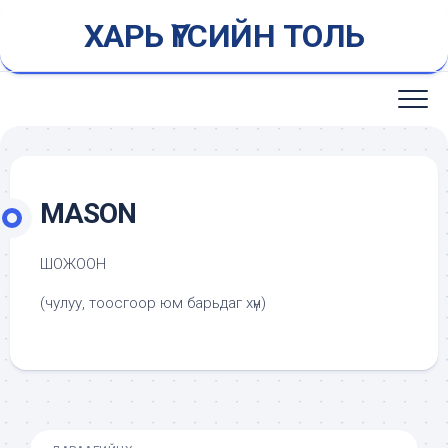
Skip
ХАРЬ ҮГСИЙН ТОЛЬ
to
content
MASON
ШОЖООН
(чулуу, тоосгоор юм барьдаг хүн)