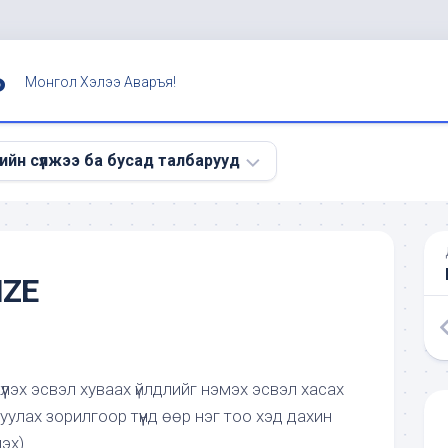
Ь
Монгол Хэлээ Аваръя!
ийн сүлжээ ба бусад талбарууд
э
IZE
үүлэх эсвэл хуваах үйлдлийг нэмэх эсвэл хасах
улах зорилгоор түүнд өөр нэг тоо хэд дахин
лэх)