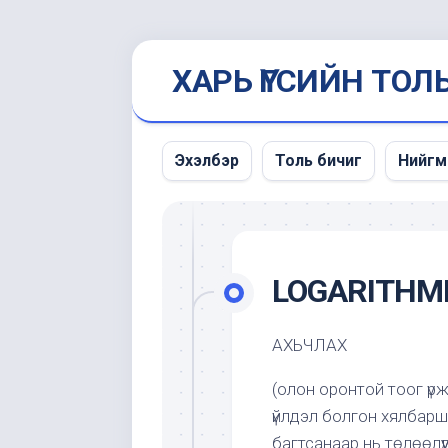
Skip
ХАРЬ ҮГСИЙН ТОЛ
to
content
Эхэлбэр
Толь бичиг
Нийгм
Мэдэ
унших
LOGARITHM
АХЬЧЛАХ
(олон оронтой тоог үрж
үйлдэл болгон хялбаршу
багтсанаар нь төлөөлүү