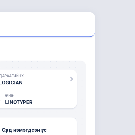
ДАРААГИЙНХ
LOGICIAN
ӨМНӨХ
LINOTYPER
Сүүлд нэмэгдсэн үгс