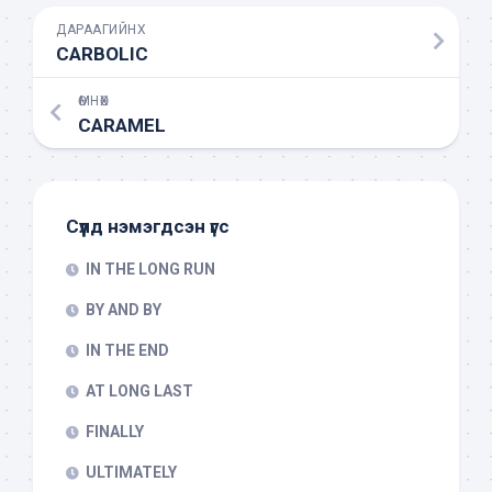
ДАРААГИЙНХ
CARBOLIC
ӨМНӨХ
CARAMEL
Сүүлд нэмэгдсэн үгс
IN THE LONG RUN
BY AND BY
IN THE END
AT LONG LAST
FINALLY
ULTIMATELY