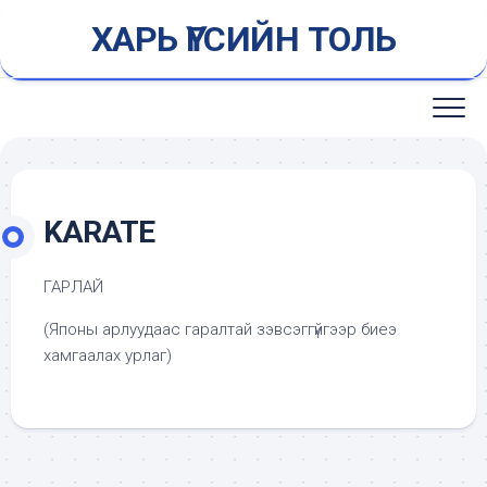
Skip
ХАРЬ ҮГСИЙН ТОЛЬ
to
content
KARATE
ГАРЛАЙ
(Японы арлуудаас гаралтай зэвсэггүйгээр биеэ
хамгаалах урлаг)