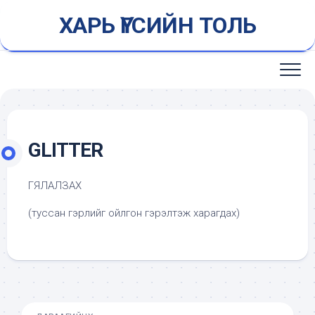
Skip
ХАРЬ ҮГСИЙН ТОЛЬ
to
content
GLITTER
ГЯЛАЛЗАХ
(туссан гэрлийг ойлгон гэрэлтэж харагдах)