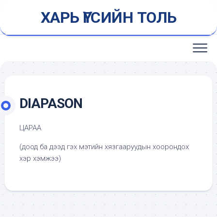
Skip
ХАРЬ ҮГСИЙН ТОЛЬ
to
content
DIAPASON
ЦАРАА
(доод ба дээд гэх мэтийн хязгааруудын хоорондох
хэр хэмжээ)