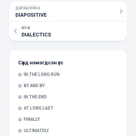
ДАРААГИЙНХ
DIAPOSITIVE
ӨМНӨХ
DIALECTICS
Сүүлд нэмэгдсэн үгс
IN THE LONG RUN
BY AND BY
IN THE END
AT LONG LAST
FINALLY
ULTIMATELY