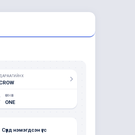
ДАРААГИЙНХ
CROW
ӨМНӨХ
ONE
Сүүлд нэмэгдсэн үгс