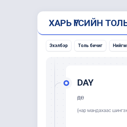
Skip
ХАРЬ ҮГСИЙН ТОЛ
to
content
Эхэлбэр
Толь бичиг
Нийгм
Мэдэ
унших
DAY
ӨДӨР
(нар мандахаас шингэх