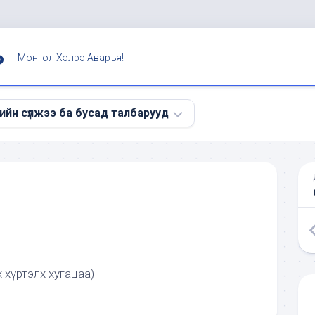
Ь
Монгол Хэлээ Аваръя!
ийн сүлжээ ба бусад талбарууд
э
 хүртэлх хугацаа)