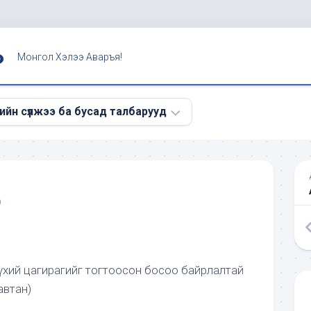
Ь
Монгол Хэлээ Аваръя!
ийн сүлжээ ба бусад талбарууд
э
D
 бүхий цагирагийг тогтоосон босоо байрлалтай
автан)