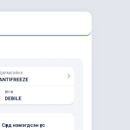
ДАРААГИЙНХ
ANTIFREEZE
ӨМНӨХ
DEBILE
Сүүлд нэмэгдсэн үгс