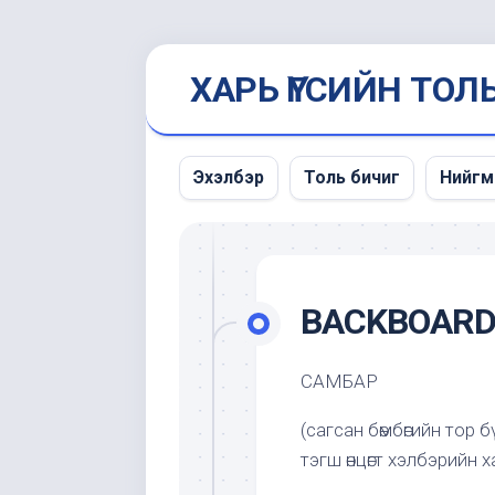
Skip
ХАРЬ ҮГСИЙН ТОЛ
to
content
Эхэлбэр
Толь бичиг
Нийгм
Мэдэ
унших
BACKBOAR
САМБАР
(сагсан бөмбөгийн тор
тэгш өнцөгт хэлбэрийн х