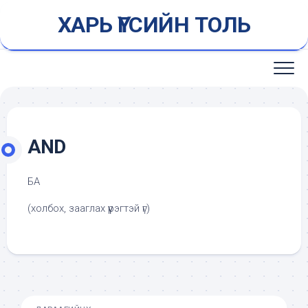
Skip
ХАРЬ ҮГСИЙН ТОЛЬ
to
content
AND
БА
(холбох, зааглах үүрэгтэй үг)