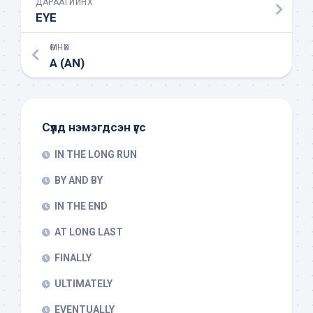
ДАРААГИЙНХ
EYE
ӨМНӨХ
A (AN)
Сүүлд нэмэгдсэн үгс
IN THE LONG RUN
BY AND BY
IN THE END
AT LONG LAST
FINALLY
ULTIMATELY
EVENTUALLY